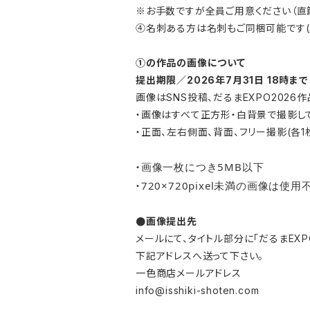
※お手数ですが全員ご用意ください（直
④名刺ある方は名刺もご同梱可能です(
①の作品の画像について
提出期限／2026年7月31日 18時まで
画像はSNS投稿、だるまEXPO202
・画像はすべて正方形・白背景で撮影し
・正面、左右側面、背面、フリー撮影(各
画像一枚につき5MB以下
・
720×720pixel未満の画像は使用
・
●画像提出先
メールにて、タイトル部分に「だるまEXP
下記アドレスへ送って下さい。
一色商店メールアドレス
info@isshiki-shoten.com