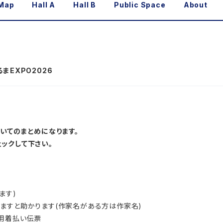
 Map
Hall A
Hall B
Public Space
About
まEXPO2026
いてのまとめになります。
ックして下さい。
ます)
ますと助かります(作家名がある方は作家名)
用着払い伝票