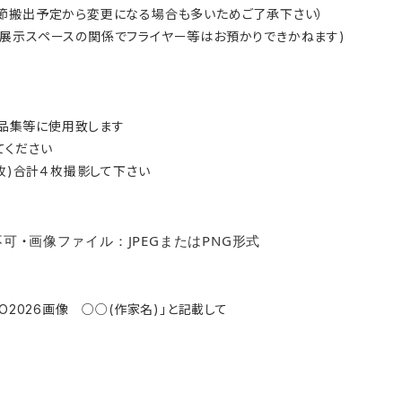
節搬出予定から変更になる場合も多いためご了承下さい）
展示スペースの関係でフライヤー等はお預かりできかねます)
6作品集等に使用致します
てください
1枚)合計４枚撮影して下さい
不可
画像ファイル：JPEGまたはPNG形式
・
O2026画像 ○○(作家名)」と記載して