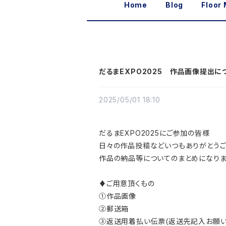
Home
Blog
Floor
だるまEXPO2025 作品画像提出に
2025/05/01 18:10
だるまEXPO2025にご参加の皆様
日々の作品投稿などいつもありがとうご
作品の納品等についてのまとめになりま
♦ご用意頂くもの
①作品画像
➁郵送箱
③返送用着払い伝票(返送先記入お願い