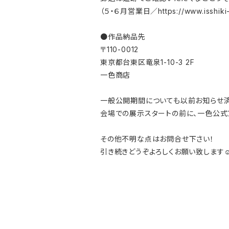
（５・６月営業日／https://www.isshiki-
●作品納品先
〒110-0012
東京都台東区竜泉1-10-3 2F
一色商店
一般公開期間についても以前お知らせ済
会場での展示スタートの前に、一色公式
その他不明な点はお問合せ下さい！
引き続きどうぞよろしくお願い致します