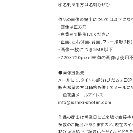
④名刺ある方は名刺もぜひ
作品の画像の提出については以下になり
・画像は正方形
・白背景で撮影してください
・正面、左右側面、背面、フリー撮影(1枚
画像一枚につき5MB以下
・
720×720pixel未満の画像は使用
・
●画像提出先
メールにて、タイトル部分に「だるまEX
販売希望の方は価格も併せてメールに
一色商店メールアドレス
info@isshiki-shoten.com
作品の提出は営業日にご来場で直接持ち
多数のご提出がありますのと、現在のイ
郵送は追跡でご確認いただくなどどうぞ