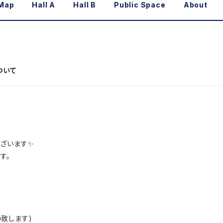
 Map
Hall A
Hall B
Public Space
About
ついて
ざいます✨
す。
致します)