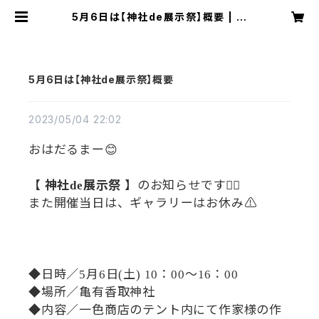
5月6日は【神社de展示祭】概要 | 一
色商店
5月6日は【神社de展示祭】概要
2023/05/04 22:02
おはだるまー😊
【
神社
展示祭
】のお知らせです💁‍♂️
de
また開催当日は、ギャラリーはお休み
⚠️
◆日時／
月
日
土
：
～
：
5
6
(
) 10
00
16
00
◆場所／亀有香取神社
◆内容／一色商店のテント内にて作家様の作